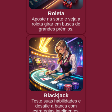
Roleta
Aposte na sorte e veja a
roleta girar em busca de
grandes prêmios.
Blackjack
Teste suas habilidades e
desafie a banca com
estratégias inteligentes.