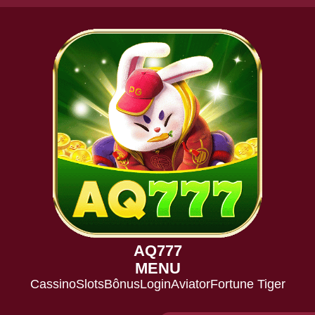
AQ777
MENU
Cassino
Slots
Bônus
Login
Aviator
Fortune Tiger