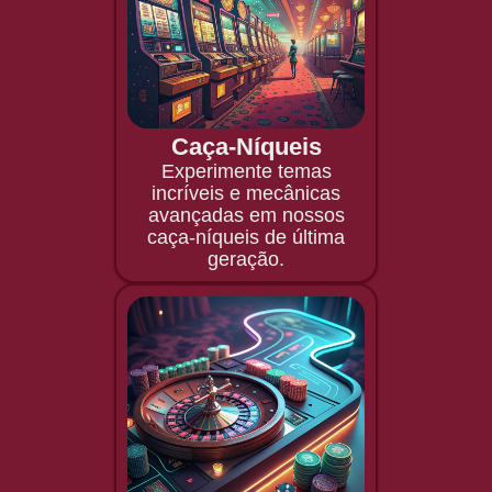
Caça-Níqueis
Experimente temas
incríveis e mecânicas
avançadas em nossos
caça-níqueis de última
geração.