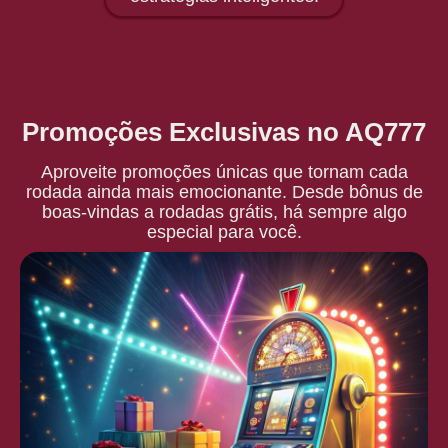
Promoções Exclusivas no AQ777
Aproveite promoções únicas que tornam cada
rodada ainda mais emocionante. Desde bônus de
boas-vindas a rodadas grátis, há sempre algo
especial para você.